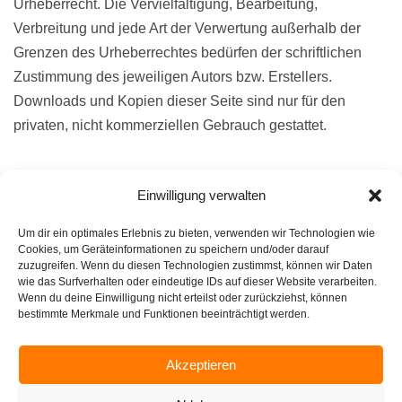
Urheberrecht. Die Vervielfältigung, Bearbeitung,
Verbreitung und jede Art der Verwertung außerhalb der
Grenzen des Urheberrechtes bedürfen der schriftlichen
Zustimmung des jeweiligen Autors bzw. Erstellers.
Downloads und Kopien dieser Seite sind nur für den
privaten, nicht kommerziellen Gebrauch gestattet.
Soweit die Inhalte auf dieser Seite nicht vom Betreiber
Einwilligung verwalten
erstellt wurden, werden die Urheberrechte Dritter beachtet.
Insbesondere werden Inhalte Dritter als solche
Um dir ein optimales Erlebnis zu bieten, verwenden wir Technologien wie
gekennzeichnet. Sollten Sie trotzdem auf eine
Cookies, um Geräteinformationen zu speichern und/oder darauf
zuzugreifen. Wenn du diesen Technologien zustimmst, können wir Daten
Urheberrechtsverletzung aufmerksam werden, bitten wir
wie das Surfverhalten oder eindeutige IDs auf dieser Website verarbeiten.
um einen entsprechenden Hinweis. Bei Bekanntwerden
Wenn du deine Einwilligung nicht erteilst oder zurückziehst, können
bestimmte Merkmale und Funktionen beeinträchtigt werden.
von Rechtsverletzungen werden wir derartige Inhalte
umgehend entfernen.
Akzeptieren